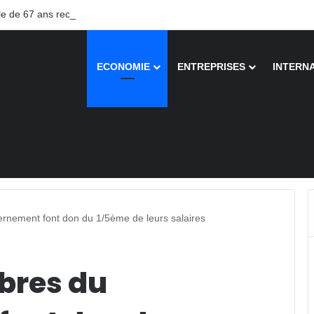
 de 67 ans recouvre la vue après une greffe inédite
ECONOMIE
ENTREPRISES
INTERN
nement font don du 1/5ème de leurs salaires
bres du