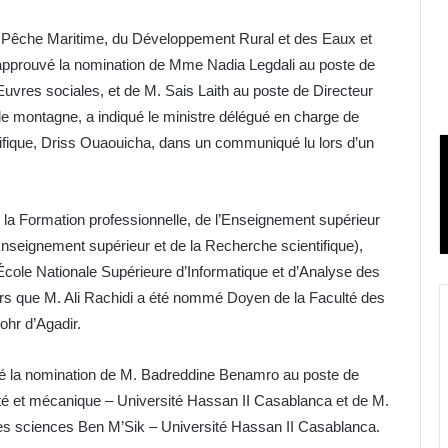
 la Pêche Maritime, du Développement Rural et des Eaux et
a approuvé la nomination de Mme Nadia Legdali au poste de
uvres sociales, et de M. Sais Laith au poste de Directeur
e montagne, a indiqué le ministre délégué en charge de
tifique, Driss Ouaouicha, dans un communiqué lu lors d’un
e la Formation professionnelle, de l’Enseignement supérieur
Enseignement supérieur et de la Recherche scientifique),
cole Nationale Supérieure d’Informatique et d’Analyse des
 que M. Ali Rachidi a été nommé Doyen de la Faculté des
ohr d’Agadir.
é la nomination de M. Badreddine Benamro au poste de
icité et mécanique – Université Hassan II Casablanca et de M.
es sciences Ben M’Sik – Université Hassan II Casablanca.