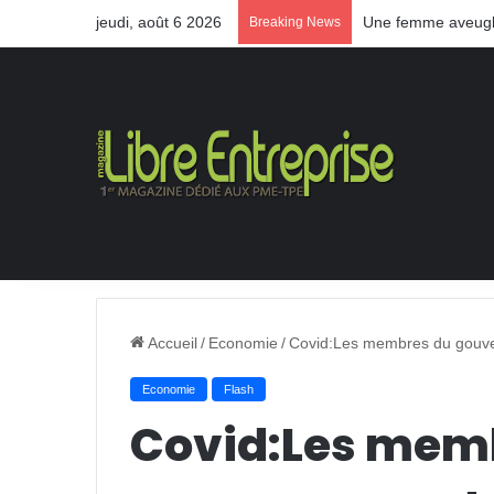
jeudi, août 6 2026
Une femme aveugle
Breaking News
Accueil
/
Economie
/
Covid:Les membres du gouver
Economie
Flash
Covid:Les mem