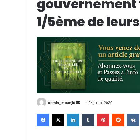
gouvernement 
1/5ème de leurs
Envoyer
admin_mounjid
24 juillet 2020
un
Facebook
X
Linkedin
Tumblr
Pinterest
Reddit
courriel