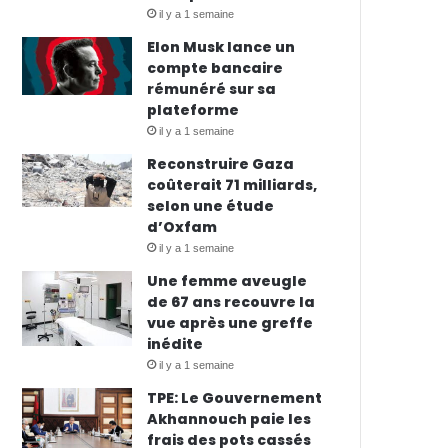
il y a 1 semaine
Elon Musk lance un
compte bancaire
rémunéré sur sa
plateforme
il y a 1 semaine
Reconstruire Gaza
coûterait 71 milliards,
selon une étude
d’Oxfam
il y a 1 semaine
Une femme aveugle
de 67 ans recouvre la
vue après une greffe
inédite
il y a 1 semaine
TPE: Le Gouvernement
Akhannouch paie les
frais des pots cassés