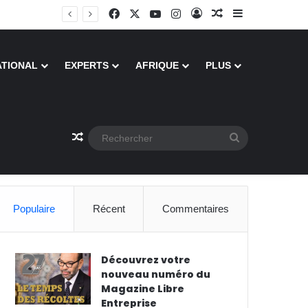
Facebook
X
YouTube
Instagram
Connexion
Article Aléatoire
Sidebar (barre
ATIONAL
EXPERTS
AFRIQUE
PLUS
Article Aléatoire
Rechercher
Populaire
Récent
Commentaires
Découvrez votre
nouveau numéro du
Magazine Libre
Entreprise