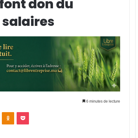
font don du
 salaires
6 minutes de lecture
VKontakte
Odnoklassniki
Pocket