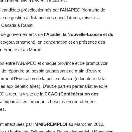
illeurs marocains à travers l’ANAPEC.
 candidats présélectionnés par l’ANAPEC (domaine de
forme de gestion à distance des candidatures, mise à la
u Canada à Rabat.
et de gouvernements de
l’Acadie, la Nouvelle-Ecosse et du
nce/gouvernement), en concertation et en présence des
n France et au Maroc.
ation entre l’ANAPEC et chaque province et de promouvoir
n de répondre au besoin grandissant de main d’œuvre
mment l’Education de la petite enfance (éducateur de la
és aux bénéficiaires). D’autre part en partenariat avec le
a reçu la visite de la
CCAQ (Confédération des
i a exprimé ses importants besoins en recrutement.
les.
ent effectuées par
IMMIGREMPLOI
au Maroc en 2019,
ts : Machiniste, Débosseleur, Peintre industriel, Mécanicien