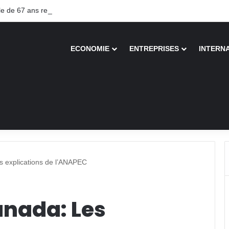
 de 67 ans recouvre la vue après une greffe inédite
ECONOMIE
ENTREPRISES
INTERN
s explications de l’ANAPEC
anada: Les