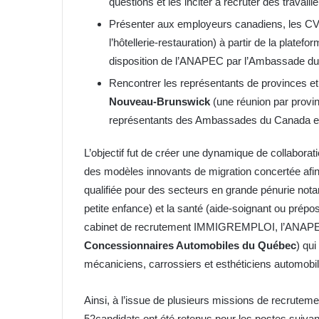
questions et les inciter à recruter des trava
Présenter aux employeurs canadiens, les CV
l’hôtellerie-restauration) à partir de la plate
disposition de l’ANAPEC par l’Ambassade d
Rencontrer les représentants de provinces 
Nouveau-Brunswick
(une réunion par provi
représentants des Ambassades du Canada e
L’objectif fut de créer une dynamique de collabor
des modèles innovants de migration concertée afi
qualifiée pour des secteurs en grande pénurie nota
petite enfance) et la santé (aide-soignant ou prépos
cabinet de recrutement IMMIGREMPLOI, l’ANAPEC 
Concessionnaires Automobiles du Québec
) qu
mécaniciens, carrossiers et esthéticiens automobi
Ainsi, à l’issue de plusieurs missions de recrutem
52candidats ont été retenus pour les postes suivan