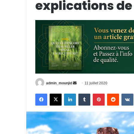
explications d
Envoyer
admin_mounjid
11 juillet 2020
un
Facebook
X
Linkedin
Tumblr
Pinterest
Reddit
courriel