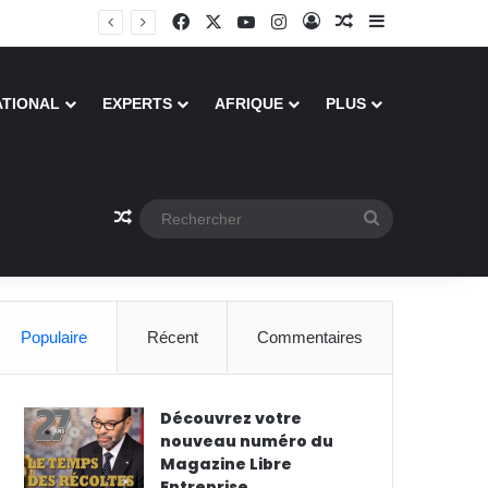
Facebook
X
YouTube
Instagram
Connexion
Article Aléatoire
Sidebar (barre
ATIONAL
EXPERTS
AFRIQUE
PLUS
Article Aléatoire
Rechercher
Populaire
Récent
Commentaires
Découvrez votre
nouveau numéro du
Magazine Libre
Entreprise