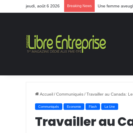
jeudi, août 6 2026
Une femme aveugle
Breaking News
Accueil
/
Communiqués
/
Travailler au Canada: Le
Communiqués
Economie
Flash
La Une
Travailler au C