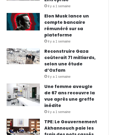
il y a 1 semaine
Elon Musk lance un
compte bancaire
rémunéré sur sa
plateforme
il y a 1 semaine
Reconstruire Gaza
coûterait 71 milliards,
selon une étude
d’Oxfam
il y a 1 semaine
Une femme aveugle
de 67 ans recouvre la
vue après une greffe
inédite
il y a 1 semaine
TPE: Le Gouvernement
Akhannouch paie les
frais des pots cassés