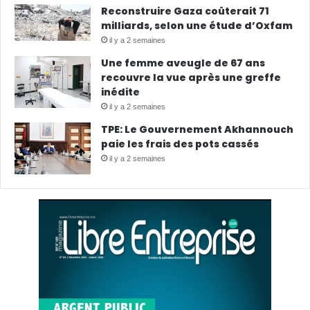
Reconstruire Gaza coûterait 71
milliards, selon une étude d’Oxfam
il y a 2 semaines
Une femme aveugle de 67 ans
recouvre la vue après une greffe
inédite
il y a 2 semaines
TPE: Le Gouvernement Akhannouch
paie les frais des pots cassés
il y a 2 semaines