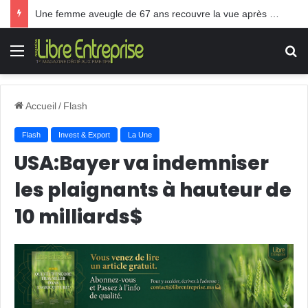
Une femme aveugle de 67 ans recouvre la vue après une greffe inédite
Menu
R
Accueil
/
Flash
Flash
Invest & Export
La Une
USA:Bayer va indemniser
les plaignants à hauteur de
10 milliards$