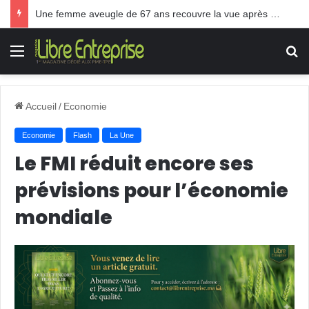
Une femme aveugle de 67 ans recouvre la vue après une greffe inédite
Menu
R
Accueil
/
Economie
Economie
Flash
La Une
Le FMI réduit encore ses
prévisions pour l’économie
mondiale