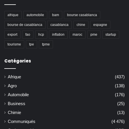
afrique
automobile
bam
bourse casablanca
bourse de casablanca
casablanca
chine
espagne
export
fao
hcp
inflation
maroc
pme
startup
tourisme
tpe
tpme
Catégories
Afrique
(437)
Agro
(138)
Automobile
(176)
Business
(25)
Chimie
(13)
Communiqués
(4 476)