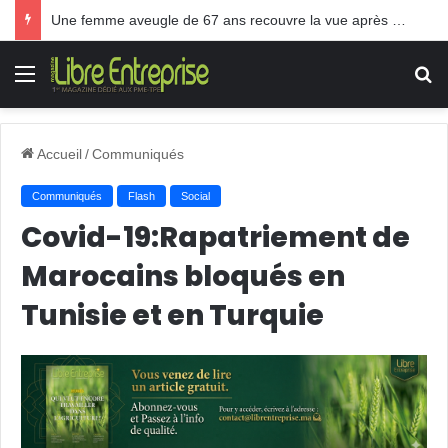
Une femme aveugle de 67 ans recouvre la vue après une greffe inédite
Menu
R
Accueil
/
Communiqués
Communiqués
Flash
Social
Covid-19:Rapatriement de
Marocains bloqués en
Tunisie et en Turquie