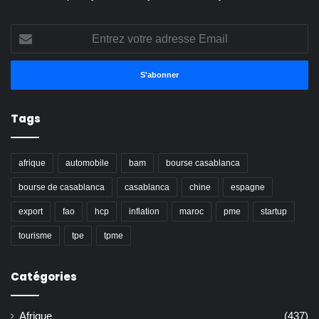
Entrez
votre
adresse
Email
Tags
afrique
automobile
bam
bourse casablanca
bourse de casablanca
casablanca
chine
espagne
export
fao
hcp
inflation
maroc
pme
startup
tourisme
tpe
tpme
Catégories
Afrique
(437)