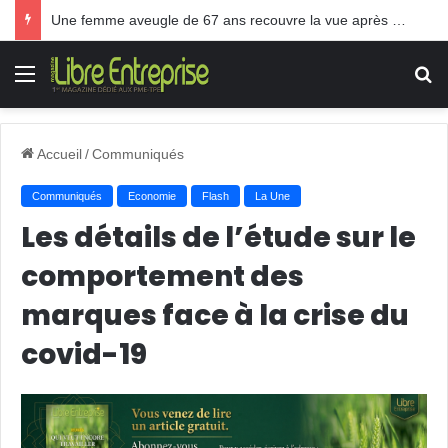
Une femme aveugle de 67 ans recouvre la vue après une greffe inédite
Menu
R
Accueil
/
Communiqués
Communiqués
Economie
Flash
La Une
Les détails de l’étude sur le
comportement des
marques face à la crise du
covid-19