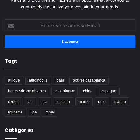
completely customize your website to your needs.
Entrez
votre
adresse
Email
Tags
afrique
automobile
bam
bourse casablanca
bourse de casablanca
casablanca
chine
espagne
export
fao
hcp
inflation
maroc
pme
startup
tourisme
tpe
tpme
Catégories