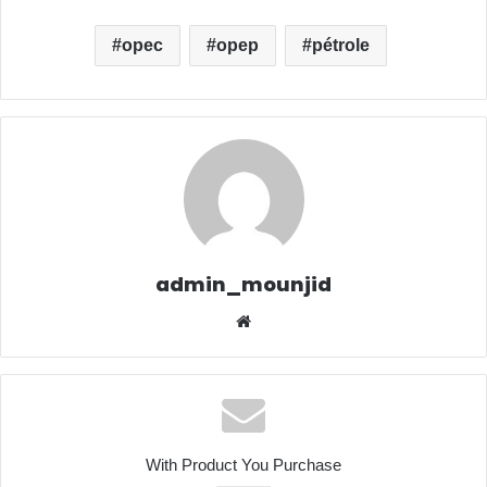
opec
opep
pétrole
admin_mounjid
We
bsit
e
With Product You Purchase