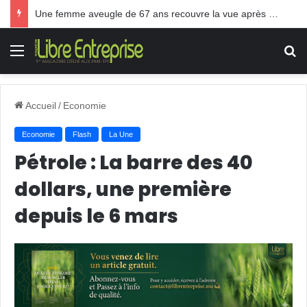
Une femme aveugle de 67 ans recouvre la vue après une greffe inédite
Menu
R
Accueil
/
Economie
Economie
Flash
La Une
Pétrole : La barre des 40
dollars, une première
depuis le 6 mars