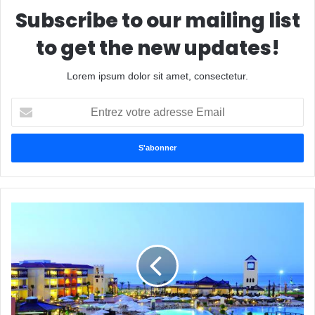
Subscribe to our mailing list
to get the new updates!
Lorem ipsum dolor sit amet, consectetur.
E
n
t
r
e
z
v
o
t
r
e
a
d
r
e