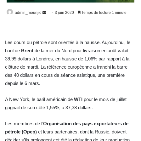
admin_mounjid
E
3 juin 2020
Temps de lecture 1 minute
n
v
o
Les cours du pétrole sont orientés à la hausse. Aujourd’hui, le
y
baril de
Brent
de la mer du Nord pour livraison en août valait
e
r
39,99 dollars à Londres, en hausse de 1,06% par rapport à la
u
clôture de mardi. La référence européenne a franchi la barre
n
des 40 dollars en cours de séance asiatique, une première
c
depuis le 6 mars.
o
u
A New York, le baril américain de
WTI
pour le mois de juillet
r
gagnait de son côté 1,55%, à 37,38 dollars.
r
i
Les membres de l’
Organisation des pays exportateurs de
e
pétrole (Opep)
et leurs partenaires, dont la Russie, doivent
l
décider s’ils prolongent cet été la réduction de leur production