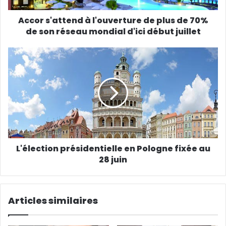
s
s
Accor s'attend à l'ouverture de plus de 70%
e
de son réseau mondial d'ici début juillet
E
m
a
i
l
L'élection présidentielle en Pologne fixée au
28 juin
Articles similaires