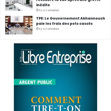
inédite
il y a 2 semaines
TPE: Le Gouvernement Akhannouch
paie les frais des pots cassés
il y a 2 semaines