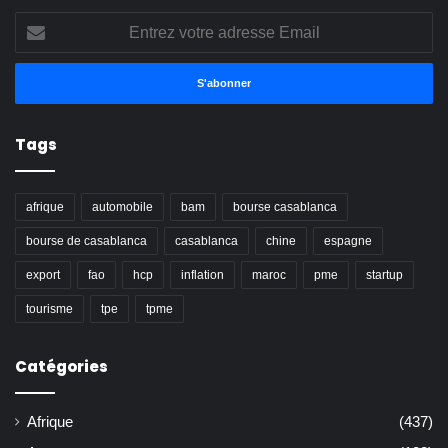
Entrez
votre
adresse
Email
Tags
afrique
automobile
bam
bourse casablanca
bourse de casablanca
casablanca
chine
espagne
export
fao
hcp
inflation
maroc
pme
startup
tourisme
tpe
tpme
Catégories
Afrique
(437)