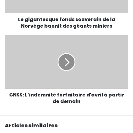
e
s
s
Le gigantesque fonds souverain de la
e
Norvège bannit des géants miniers
E
m
a
i
l
CNSS: L’indemnité forfaitaire d'avril à partir
de demain
Articles similaires