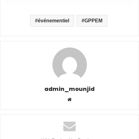
événementiel
GPPEM
admin_mounjid
We
bsit
e