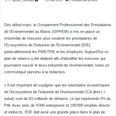
admin_mounjid
E
13 mai 2020
2 minutes de lecture
n
v
o
Dès début mars, le Groupement Professionnel des Prestataires
y
de l’Evénementiel au Maroc (GPPEM) a mis en place un
e
r
ensemble de mesures pour soutenir les prestataires de
u
l’Ecosystème de l’Industrie de l’Evénementiel (EIE),
n
particulièrement les PME/TPE et les employés. Aujourd’hui un
c
plan de relance a été élaboré afin d’identifier les mesures qui
o
pourraient sauver le tissu industriel de l’événementiel, selon un
u
communiqué parvenu à la rédaction.
r
r
« Il est important de souligner que les retombées économiques
i
de l’écosystème de l’industrie de l’événementiel (CA direct +
e
induit) sont de 63 milliards de dirhams, ce qui représente 5% du
l
PIB. Avec près de 5’000 entreprises et 190’000 emplois directs
et indirects, l’EIE doit avoir une grande place dans le plan de