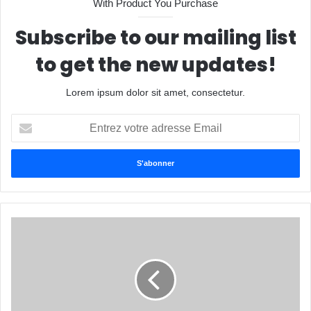
With Product You Purchase
Subscribe to our mailing list
to get the new updates!
Lorem ipsum dolor sit amet, consectetur.
E
n
t
r
e
z
v
o
t
r
e
a
d
r