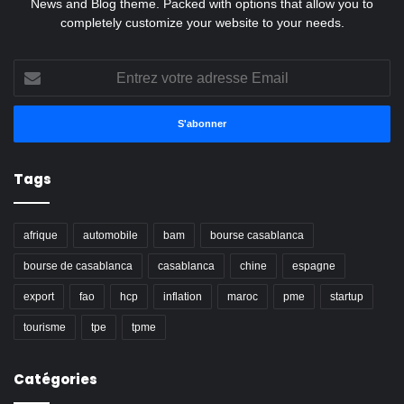
News and Blog theme. Packed with options that allow you to
completely customize your website to your needs.
Entrez
votre
adresse
Email
Tags
afrique
automobile
bam
bourse casablanca
bourse de casablanca
casablanca
chine
espagne
export
fao
hcp
inflation
maroc
pme
startup
tourisme
tpe
tpme
Catégories