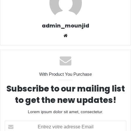
admin_mounjid
We
bsit
e
With Product You Purchase
Subscribe to our mailing list
to get the new updates!
Lorem ipsum dolor sit amet, consectetur.
E
n