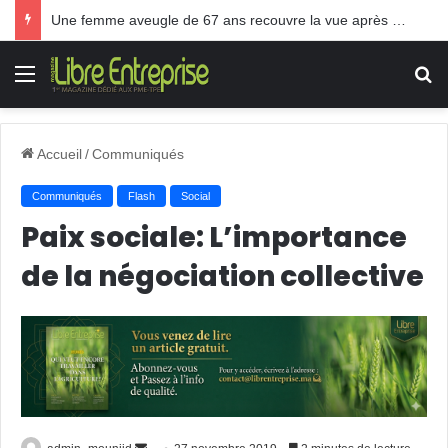
Une femme aveugle de 67 ans recouvre la vue après une greffe inédite
Menu
R
Accueil
/
Communiqués
Communiqués
Flash
Social
Paix sociale: L’importance
de la négociation collective