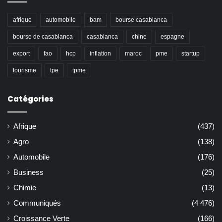
afrique
automobile
bam
bourse casablanca
bourse de casablanca
casablanca
chine
espagne
export
fao
hcp
inflation
maroc
pme
startup
tourisme
tpe
tpme
Catégories
Afrique
(437)
Agro
(138)
Automobile
(176)
Business
(25)
Chimie
(13)
Communiqués
(4 476)
Croissance Verte
(166)