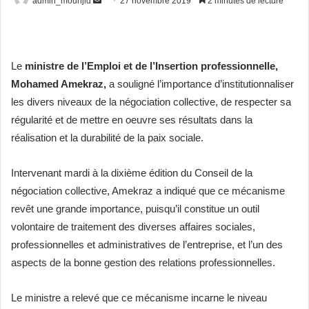
admin_mounjid
E
27 novembre 2019
2 minutes de lecture
n
v
o
Le
ministre de l’Emploi et de l’Insertion professionnelle,
y
Mohamed Amekraz,
a souligné l’importance d’institutionnaliser
e
r
les divers niveaux de la négociation collective, de respecter sa
u
régularité et de mettre en oeuvre ses résultats dans la
n
réalisation et la durabilité de la paix sociale.
c
o
Intervenant mardi à la dixième édition du Conseil de la
u
négociation collective, Amekraz a indiqué que ce mécanisme
r
revêt une grande importance, puisqu’il constitue un outil
r
volontaire de traitement des diverses affaires sociales,
i
professionnelles et administratives de l’entreprise, et l’un des
e
aspects de la bonne gestion des relations professionnelles.
l
Le ministre a relevé que ce mécanisme incarne le niveau