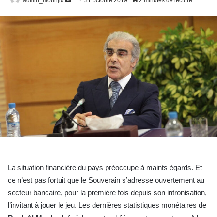
admin_mounjid
E
31 octobre 2019
2 minutes de lecture
n
v
o
y
e
r
u
n
c
o
u
r
r
i
La situation financière du pays préoccupe à maints égards. Et
e
ce n’est pas fortuit que le Souverain s’adresse ouvertement au
l
secteur bancaire, pour la première fois depuis son intronisation,
l’invitant à jouer le jeu. Les dernières statistiques monétaires de