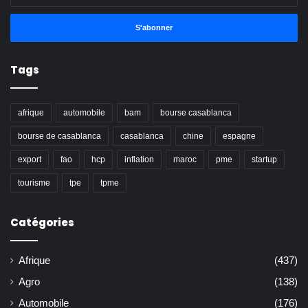
votre
adresse
Email
Tags
afrique
automobile
bam
bourse casablanca
bourse de casablanca
casablanca
chine
espagne
export
fao
hcp
inflation
maroc
pme
startup
tourisme
tpe
tpme
Catégories
Afrique
(437)
Agro
(138)
Automobile
(176)