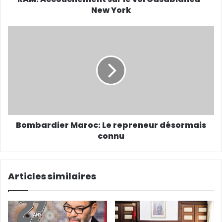
e
New York
E
m
a
i
l
Bombardier Maroc: Le repreneur désormais
connu
Articles similaires