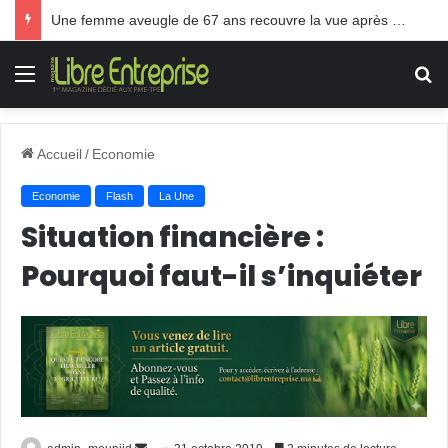
Une femme aveugle de 67 ans recouvre la vue après une greffe inédite
Menu
R
Accueil
/
Economie
Economie
Flash
La Une
Situation financière :
Pourquoi faut-il s’inquiéter