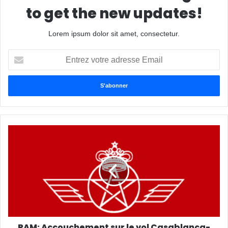
to get the new updates!
Lorem ipsum dolor sit amet, consectetur.
E
n
t
r
e
z
v
o
t
r
e
a
d
r
e
s
s
RAM: Accouchement sur le vol Casablanca-