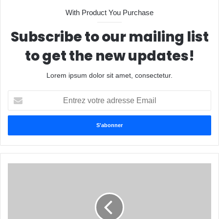
With Product You Purchase
Subscribe to our mailing list
to get the new updates!
Lorem ipsum dolor sit amet, consectetur.
E
n
t
r
e
z
v
o
t
r
e
a
d