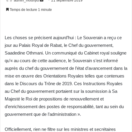
admin_mounjid
E
21 septembre 2019
n
Temps de lecture 1 minute
v
o
y
e
Les choses se précisent aujourd’hui : Le Souverain a reçu ce
r
jour au Palais Royal de Rabat, le Chef du gouvernement,
u
Saadedine Othmani. Un communiqué du Cabinet royal souligne
n
qu’« au cours de cette audience, le Souverain s’est informé
c
auprès du chef du gouvernement de l’état d’avancement dans la
o
mise en œuvre des Orientations Royales telles que contenues
u
dans le Discours du Trône de 2019. Ces Instructions Royales
r
au Chef du gouvernement portaient sur la soumission à Sa
r
Majesté le Roi de propositions de renouvellement et
i
d’enrichissement des postes de responsabilité, tant au sein du
e
l
gouvernement que de l’administration ».
Officiellement, rien ne filtre sur les ministres et secrétaires