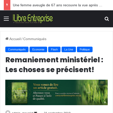
Une femme aveugle de 67 ans recouvre la vue après une greffe inédite
Menu
R
Accueil
/
Communiqués
Communiqués
Economie
Flash
La Une
Politique
Remaniement ministériel :
Les choses se précisent!