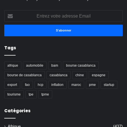
Entrez
votre
adresse
Email
Tags
afrique
automobile
bam
bourse casablanca
bourse de casablanca
casablanca
chine
espagne
export
fao
hcp
inflation
maroc
pme
startup
tourisme
tpe
tpme
Catégories
Afrique
(437)