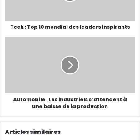
r
e
s
s
Tech : Top 10 mondial des leaders inspirants
e
E
m
a
i
l
Automobile : Les industriels s’attendent à
une baisse de la production
Articles similaires