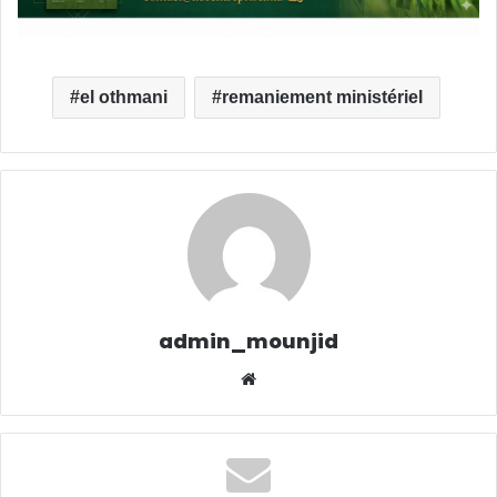
el othmani
remaniement ministériel
admin_mounjid
We
bsit
e