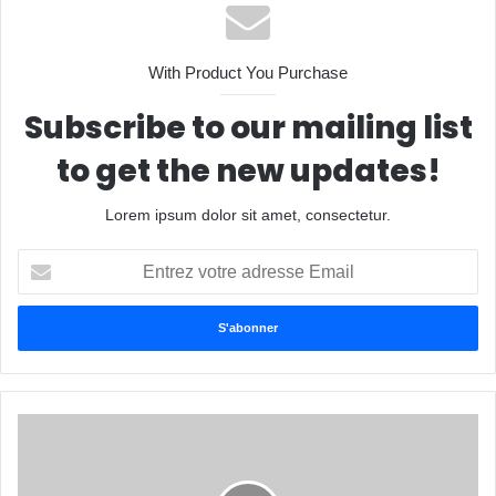
With Product You Purchase
Subscribe to our mailing list
to get the new updates!
Lorem ipsum dolor sit amet, consectetur.
E
n
t
r
e
z
v
o
t
r
e