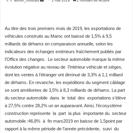
admin_mounjid
E
2 mai 2019
2 minutes de lecture
n
v
o
Au titre des trois premiers mois de 2019, les exportations de
y
véhicules construits au Maroc ont baissé de 1,5% à 9,5
e
r
milliards de dirhams en comparaison annuelle, selon les
u
indicateurs des échanges extérieurs fraîchement publiés par
n
l’Office des changes. Le secteur automobile marque la même
c
évolution négative au niveau de l’Intérieur véhicule et sièges,
o
dont les ventes à l’étranger ont diminué de 3,3% à 1,1 milliard
u
de dirhams. En revanche, les expéditions du segment câblage
r
se sont améliorées de 3,5% à 8,3 milliards de dirhams. La part
r
du secteur automobile dans le total des exportations s’élève
i
à 27,5% contre 28,2% un an auparavant. Ainsi, l’écosystème
e
construction représente la part la plus importante du secteur
l
automobile :46,8% à fin mars2019 en baisse de 1,5point par
rapport à la même période de l’année précédente, suivi du