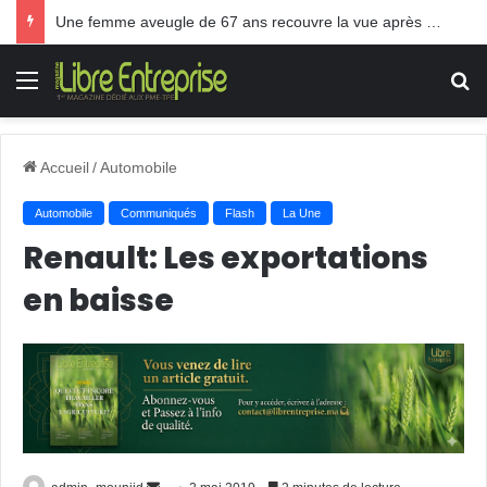
Une femme aveugle de 67 ans recouvre la vue après une greffe inédite
Menu
R
Accueil
/
Automobile
Automobile
Communiqués
Flash
La Une
Renault: Les exportations
en baisse