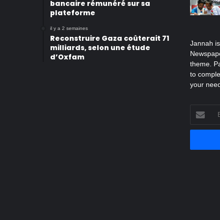
bancaire rémunéré sur sa
plateforme
il y a 2 semaines
Reconstruire Gaza coûterait 71
Jannah i
milliards, selon une étude
Newspape
d’Oxfam
theme. Pa
to comple
your nee
Entrez
votre
adresse
Email