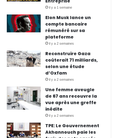
Entreprise
il y a 1 semaine
Elon Musk lance un
compte bancaire
rémunéré sur sa
plateforme
il y a 2 semaines
Reconstruire Gaza
coûterait 71 milliards,
selon une étude
d’Oxfam
il y a 2 semaines
Une femme aveugle
de 67 ans recouvre la
vue après une greffe
inédite
il y a 2 semaines
TPE: Le Gouvernement
Akhannouch paie les