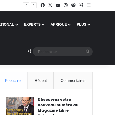
Facebook
X
YouTube
Instagram
Connexion
Article Aléatoire
Sidebar (barr
ATIONAL
EXPERTS
AFRIQUE
PLUS
Article Aléatoire
Rechercher
Populaire
Récent
Commentaires
Découvrez votre
nouveau numéro du
Magazine Libre