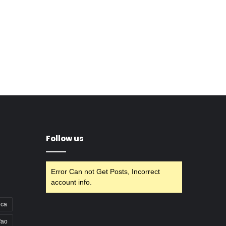
Follow us
Error Can not Get Posts, Incorrect
account info.
nca
fao