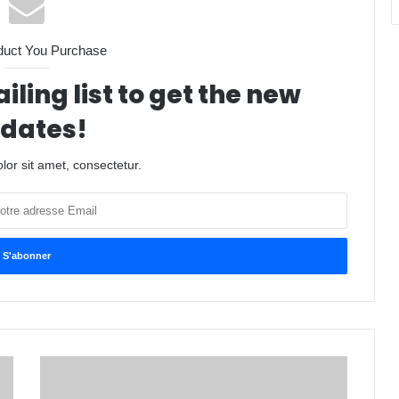
duct You Purchase
iling list to get the new
dates!
or sit amet, consectetur.