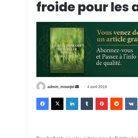
froide pour les
admin_mounjid
E
4 avril 2019
n
Facebook
X
Linkedin
Tumblr
Pinterest
Reddit
VK
v
o
y
e
r