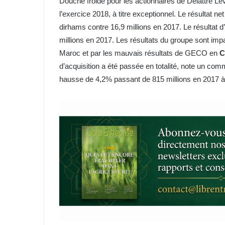
Douche froide pour les actionnaires de Delattre Lev
u
n
l’exercice 2018, à titre exceptionnel. Le résultat 
c
dirhams contre 16,9 millions en 2017. Le résultat d’
o
millions en 2017. Les résultats du groupe sont imp
u
Maroc et par les mauvais résultats de GECO en
C
r
d’acquisition a été passée en totalité, note un com
r
hausse de 4,2% passant de 815 millions en 2017 à 
i
e
l