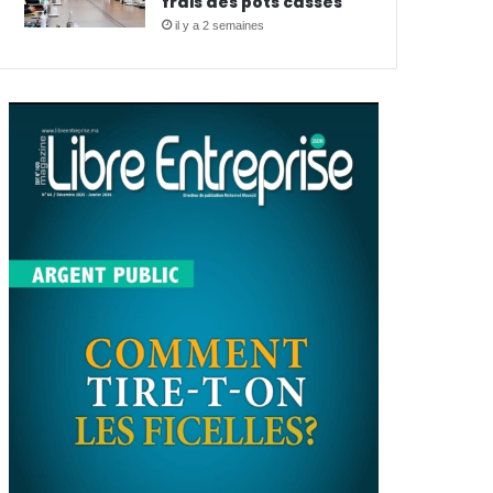
frais des pots cassés
il y a 2 semaines