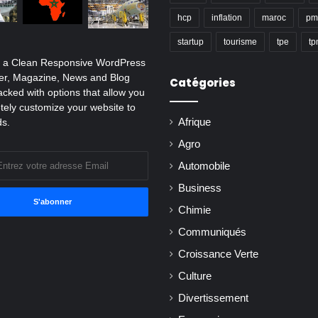
hcp
inflation
maroc
pm
startup
tourisme
tpe
t
s a Clean Responsive WordPress
r, Magazine, News and Blog
Catégories
cked with options that allow you
tely customize your website to
ds.
Afrique
Agro
Automobile
Business
Chimie
Communiqués
Croissance Verte
Culture
Divertissement