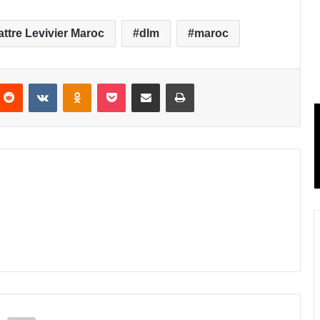
attre Levivier Maroc
dlm
maroc
Reddit
VKontakte
Odnoklassniki
Pocket
Partager par email
Imprimer