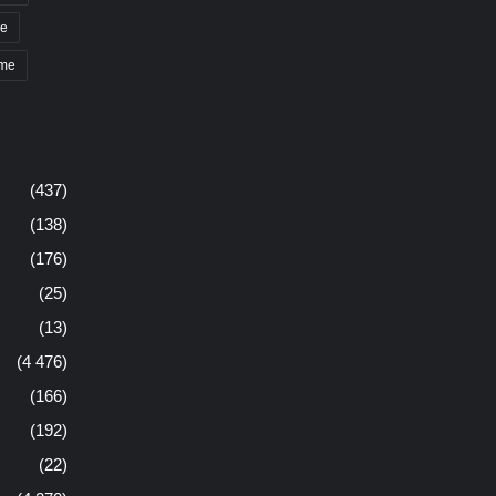
e
pme
(437)
(138)
(176)
(25)
(13)
(4 476)
(166)
(192)
(22)