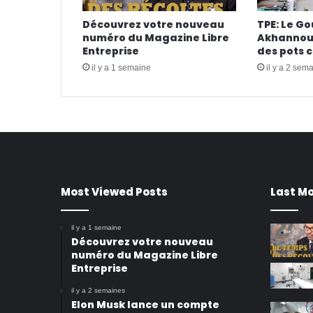
Découvrez votre nouveau
TPE: Le G
numéro du Magazine Libre
Akhannouc
Entreprise
des pots 
il y a 1 semaine
il y a 2 sem
Most Viewed Posts
Last Mo
il y a 1 semaine
Découvrez votre nouveau
numéro du Magazine Libre
Entreprise
il y a 2 semaines
Elon Musk lance un compte