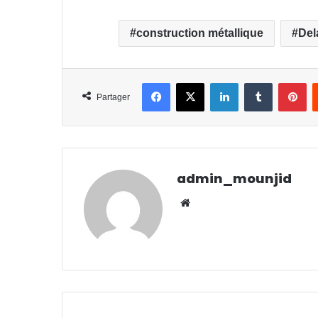
construction métallique
Del
Facebook
X
Linkedin
Tumblr
Pinterest
Partager
admin_mounjid
We
bsit
e