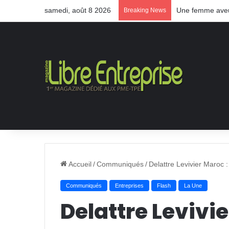
samedi, août 8 2026
Une femme aveug
Breaking News
Accueil
/
Communiqués
/
Delattre Levivier Maroc 
Communiqués
Entreprises
Flash
La Une
Delattre Levivi