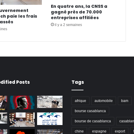
En quatre ans, la CNSS a
ouvernement
gagné près de 70.000
h paie les frais
entreprises affiliées
cassés
il y a 2 semaines
aines
dified Posts
Tags
afrique
automobile
bam
bourse casablanca
bourse de casablanca
casabla
chine
espagne
export