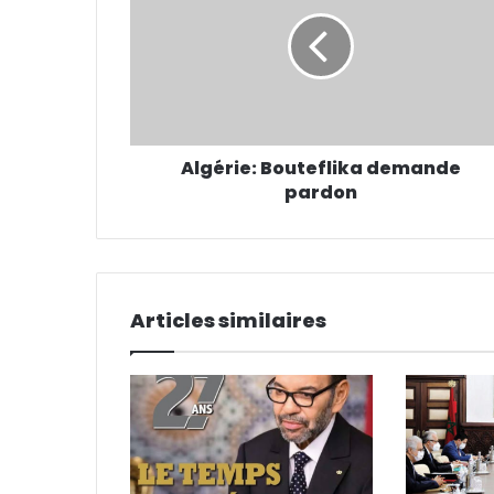
a
d
r
e
s
s
e
Algérie: Bouteflika demande
E
pardon
m
a
i
l
Articles similaires