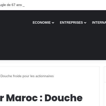
le de 67 ans recouvre la vue après une greffe inédite
ECONOMIE
ENTREPRISES
INTERN
: Douche froide pour les actionnaires
er Maroc : Douche