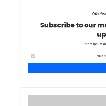
With Pro
Subscribe to our ma
up
Lorem ipsum dol
E
n
t
r
e
z
v
o
t
r
e