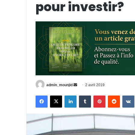
pour investir?
admin_mounjid
E
2 avril 2019
n
Facebook
X
Linkedin
Tumblr
Pinterest
Reddit
VK
v
o
y
e
r