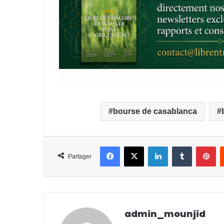
bourse de casablanca
Facebook
X
Linkedin
Tumblr
Pinterest
Partager
admin_mounjid