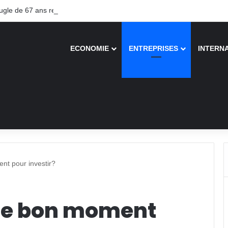
le de 67 ans recouvre la vue après une greffe inédite
ECONOMIE
ENTREPRISES
INTERN
nt pour investir?
 le bon moment