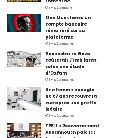
Entreprise
il y a 1 semaine
Elon Musk lance un
compte bancaire
rémunéré sur sa
plateforme
il y a 2 semaines
Reconstruire Gaza
coûterait 71 milliards,
selon une étude
d’Oxfam
il y a 2 semaines
Une femme aveugle
de 67 ans recouvre la
vue après une greffe
inédite
il y a 2 semaines
TPE: Le Gouvernement
Akhannouch paie les