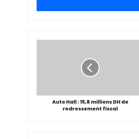
r
e
z
v
o
t
r
e
a
d
r
e
s
s
e
Auto Hall : 15,8 millions DH de
E
redressement fiscal
m
a
i
l