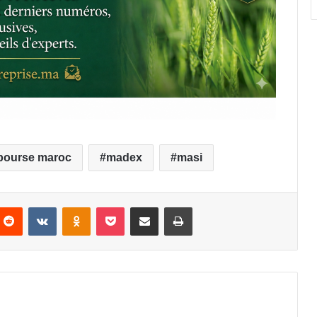
bourse maroc
madex
masi
Reddit
VKontakte
Odnoklassniki
Pocket
Partager par email
Imprimer