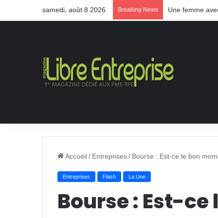
samedi, août 8 2026
Une femme aveug
Breaking News
Accueil
/
Entreprises
/
Bourse : Est-ce le bon mome
Entreprises
Flash
La Une
Bourse : Est-ce