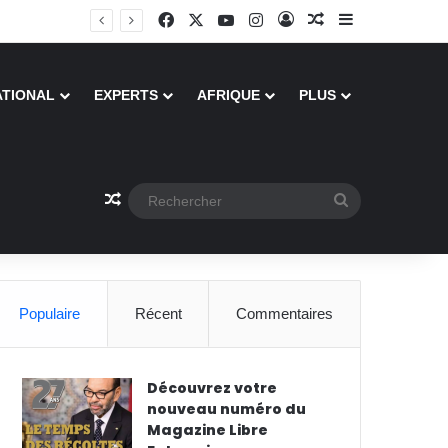
Facebook
X
YouTube
Instagram
Connexion
Article Aléatoire
Sidebar (barr
ATIONAL
EXPERTS
AFRIQUE
PLUS
Article Aléatoire
Rechercher
Populaire
Récent
Commentaires
Découvrez votre
nouveau numéro du
Magazine Libre