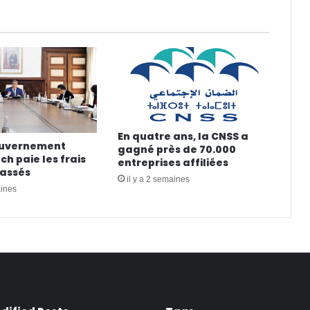
En quatre ans, la CNSS a
ouvernement
gagné près de 70.000
h paie les frais
entreprises affiliées
cassés
il y a 2 semaines
aines