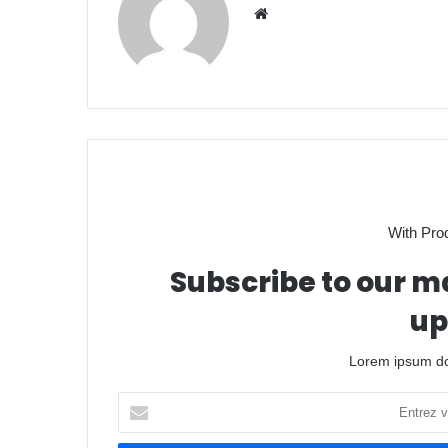
We
bsit
e
With Pro
Subscribe to our ma
up
Lorem ipsum dol
E
n
t