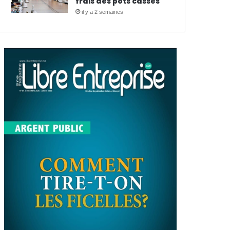
frais des pots cassés
il y a 2 semaines