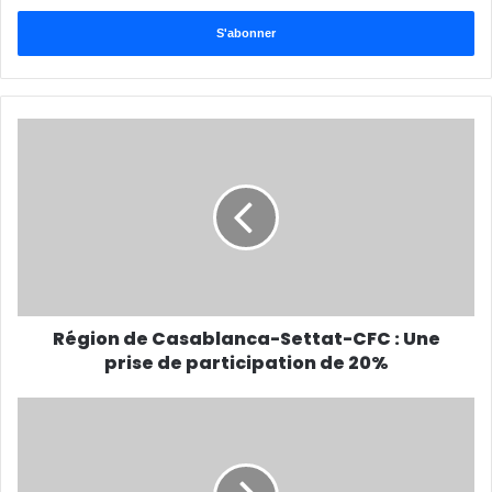
t
r
e
z
v
o
t
r
e
a
d
r
e
s
s
Région de Casablanca-Settat-CFC : Une
e
prise de participation de 20%
E
m
a
i
l