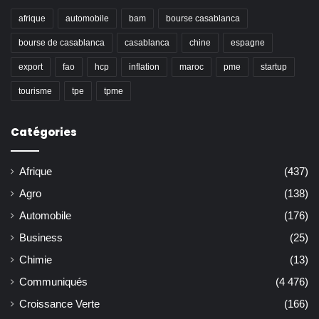
afrique
automobile
bam
bourse casablanca
bourse de casablanca
casablanca
chine
espagne
export
fao
hcp
inflation
maroc
pme
startup
tourisme
tpe
tpme
Catégories
Afrique
(437)
Agro
(138)
Automobile
(176)
Business
(25)
Chimie
(13)
Communiqués
(4 476)
Croissance Verte
(166)