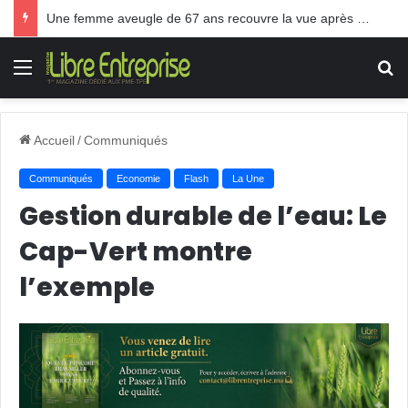
Une femme aveugle de 67 ans recouvre la vue après une greffe inédite
Menu
R
Accueil
/
Communiqués
Communiqués
Economie
Flash
La Une
Gestion durable de l’eau: Le
Cap-Vert montre
l’exemple