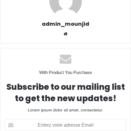
admin_mounjid
We
bsit
e
With Product You Purchase
Subscribe to our mailing list
to get the new updates!
Lorem ipsum dolor sit amet, consectetur.
E
n