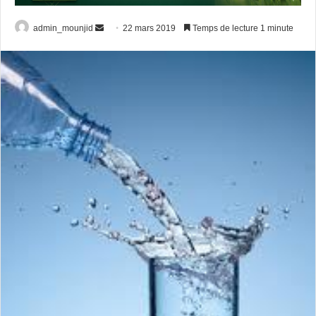
admin_mounjid
E
22 mars 2019
Temps de lecture 1 minute
n
v
o
y
e
r
u
n
c
o
u
r
r
i
e
l