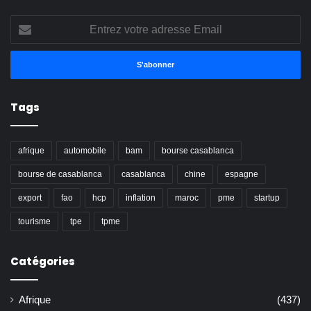
Entrez
votre
adresse
Email
Tags
afrique
automobile
bam
bourse casablanca
bourse de casablanca
casablanca
chine
espagne
export
fao
hcp
inflation
maroc
pme
startup
tourisme
tpe
tpme
Catégories
Afrique
(437)