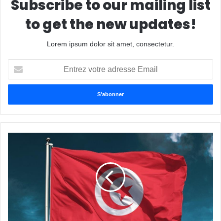
Subscribe to our mailing list
to get the new updates!
Lorem ipsum dolor sit amet, consectetur.
E
n
t
r
e
z
v
o
t
r
e
a
d
r
e
s