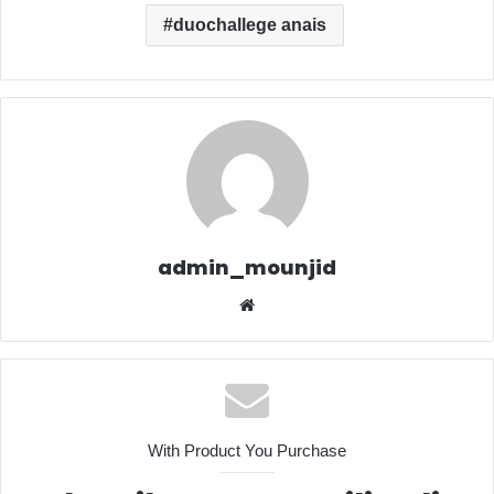
duochallege anais
admin_mounjid
We
bsit
e
With Product You Purchase