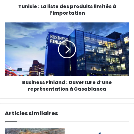
s
Tunisie : La liste des produits limités à
e
l’importation
E
m
a
i
l
Business Finland : Ouverture d’une
représentation à Casablanca
Articles similaires