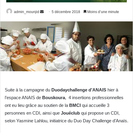
admin_mounjid
E
5 décembre 2018
Moins d’une minute
n
v
o
y
e
r
u
n
c
o
Suite à la campagne du
Duodaychallenge d’ANAIS
hier à
u
l’espace ANAIS de
Bouskoura
, 4 insertions professionnelles
r
r
ont eu lieu grâce au soutien de la
BMCI
qui accueille 3
i
personnes en CDI, ainsi que
Jouéclub
qui propose un CDI,
e
selon Yasmine Lahlou, initiatrice du Duo Day Challenge d’Anaïs.
l