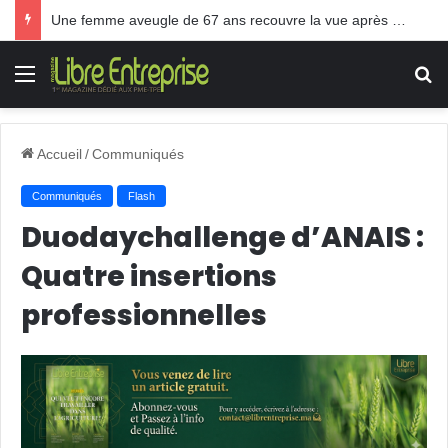
Une femme aveugle de 67 ans recouvre la vue après une greffe inédite
Menu
R
Accueil
/
Communiqués
Communiqués
Flash
Duodaychallenge d’ANAIS :
Quatre insertions
professionnelles