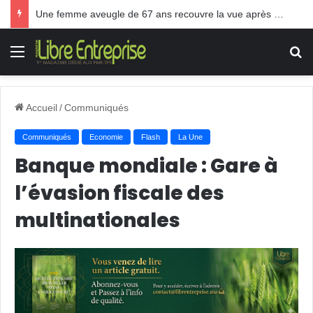
Une femme aveugle de 67 ans recouvre la vue après une greffe inédite
Menu
R
Accueil
/
Communiqués
Communiqués
Economie
Flash
La Une
Banque mondiale : Gare à
l’évasion fiscale des
multinationales