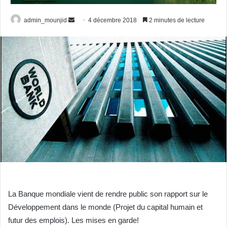
admin_mounjid
E
4 décembre 2018
2 minutes de lecture
n
v
o
y
e
r
u
n
c
o
u
r
r
i
La Banque mondiale vient de rendre public son rapport sur le
e
Développement dans le monde (Projet du capital humain et
l
futur des emplois). Les mises en garde!