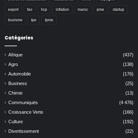
export
fao
hcp
inflation
maroc
pme
startup
tourisme
tpe
tpme
Catégories
Afrique
(437)
Agro
(138)
Automobile
(176)
Business
(25)
Chimie
(13)
Communiqués
(4 476)
Croissance Verte
(166)
Culture
(192)
Divertissement
(22)