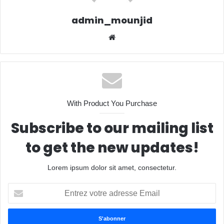
admin_mounjid
We
bsit
e
With Product You Purchase
Subscribe to our mailing list
to get the new updates!
Lorem ipsum dolor sit amet, consectetur.
E
n
t
r