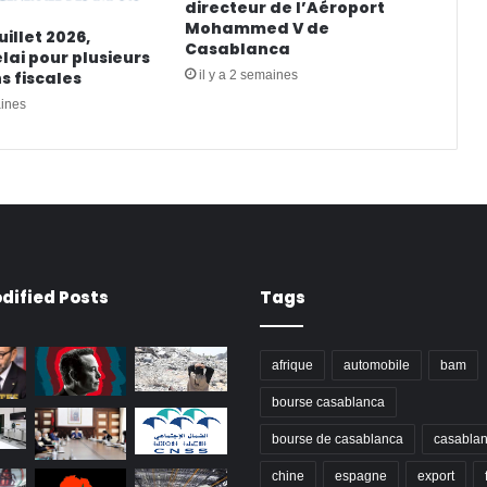
directeur de l’Aéroport
Mohammed V de
juillet 2026,
Casablanca
lai pour plusieurs
il y a 2 semaines
s fiscales
aines
dified Posts
Tags
afrique
automobile
bam
bourse casablanca
bourse de casablanca
casabla
chine
espagne
export