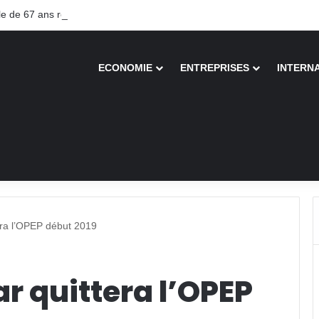
 de 67 ans recouvre la vue après une greffe inédite
ECONOMIE
ENTREPRISES
INTERN
era l’OPEP début 2019
ar quittera l’OPEP