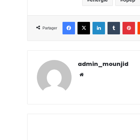
Facebook
X
Linkedin
Tumblr
Pinterest
Partager
admin_mounjid
We
bsit
e