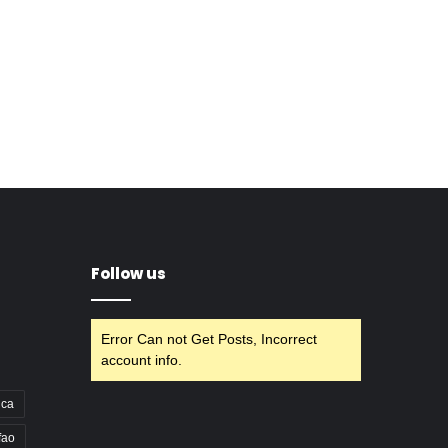
Follow us
Error Can not Get Posts, Incorrect
account info.
nca
fao