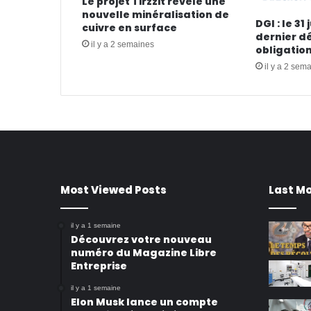
Le projet Tirzzit révèle une
nouvelle minéralisation de
DGI : le 31 
cuivre en surface
dernier dé
il y a 2 semaines
obligation
il y a 2 sem
Most Viewed Posts
Last Mo
il y a 1 semaine
Découvrez votre nouveau
numéro du Magazine Libre
Entreprise
il y a 1 semaine
Elon Musk lance un compte