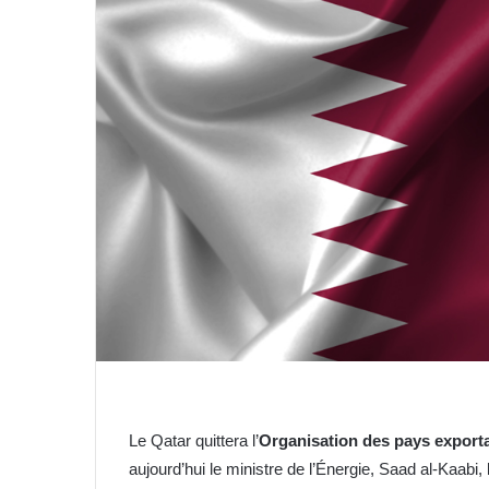
n
c
o
u
r
r
i
e
l
Le Qatar quittera l’
Organisation des pays export
aujourd’hui le ministre de l’Énergie, Saad al-Kaabi