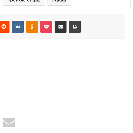
Reddit
VKontakte
Odnoklassniki
Pocket
Partager par email
Imprimer