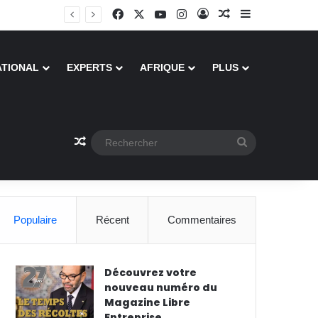
Facebook
X
YouTube
Instagram
Connexion
Article Aléatoire
Sidebar (barr
ATIONAL
EXPERTS
AFRIQUE
PLUS
Article Aléatoire
Rechercher
Populaire
Récent
Commentaires
Découvrez votre
nouveau numéro du
Magazine Libre
Entreprise