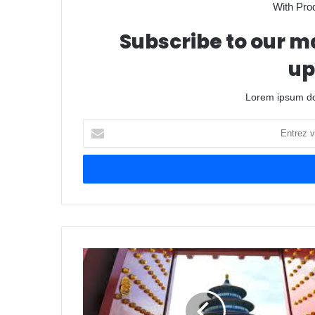
With Pro
Subscribe to our ma
up
Lorem ipsum dol
E
n
t
r
e
z
v
o
t
r
e
a
d