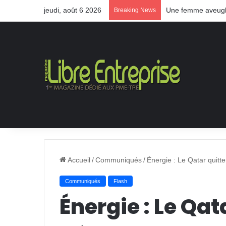
jeudi, août 6 2026
Une femme aveugle
Breaking News
Accueil
/
Communiqués
/
Énergie : Le Qatar quitt
Communiqués
Flash
Énergie : Le Qat