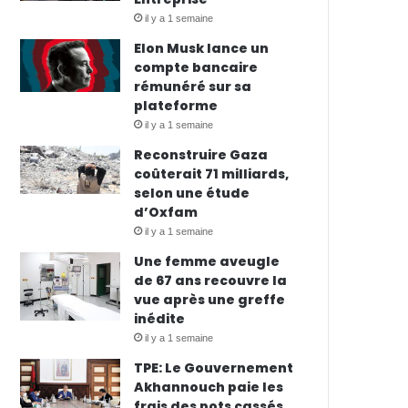
il y a 1 semaine
Elon Musk lance un
compte bancaire
rémunéré sur sa
plateforme
il y a 1 semaine
Reconstruire Gaza
coûterait 71 milliards,
selon une étude
d’Oxfam
il y a 1 semaine
Une femme aveugle
de 67 ans recouvre la
vue après une greffe
inédite
il y a 1 semaine
TPE: Le Gouvernement
Akhannouch paie les
frais des pots cassés