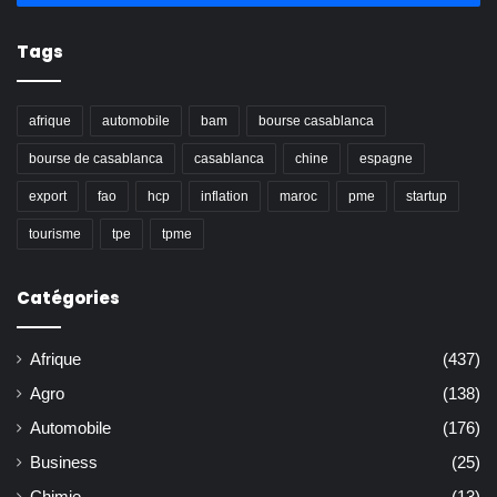
Tags
afrique
automobile
bam
bourse casablanca
bourse de casablanca
casablanca
chine
espagne
export
fao
hcp
inflation
maroc
pme
startup
tourisme
tpe
tpme
Catégories
Afrique
(437)
Agro
(138)
Automobile
(176)
Business
(25)