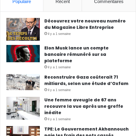
Populaire
Récent
Commentaires
Découvrez votre nouveau numéro
du Magazine Libre Entreprise
il y a 1 semaine
Elon Musk lance un compte
bancaire rémunéré sur sa
plateforme
il y a 1 semaine
Reconstruire Gaza coûterait 71
milliards, selon une étude d’Oxfam
il y a 1 semaine
Une femme aveugle de 67 ans
recouvre la vue après une greffe
inédite
il y a 1 semaine
TPE: Le Gouvernement Akhannouch
paie les frais des pots cassés