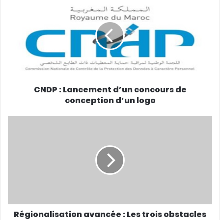
t
r
e
a
d
r
e
s
s
CNDP : Lancement d’un concours de
e
conception d’un logo
E
m
a
i
l
Régionalisation avancée : Les trois obstacles