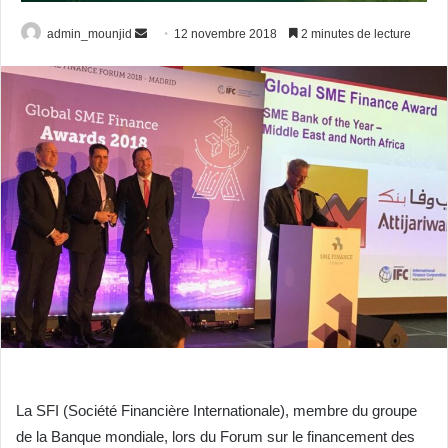
admin_mounjid
E
12 novembre 2018
2 minutes de lecture
n
v
o
y
e
r
u
n
c
o
u
r
r
i
e
La SFI (Société Financière Internationale), membre du groupe
l
de la Banque mondiale, lors du Forum sur le financement des