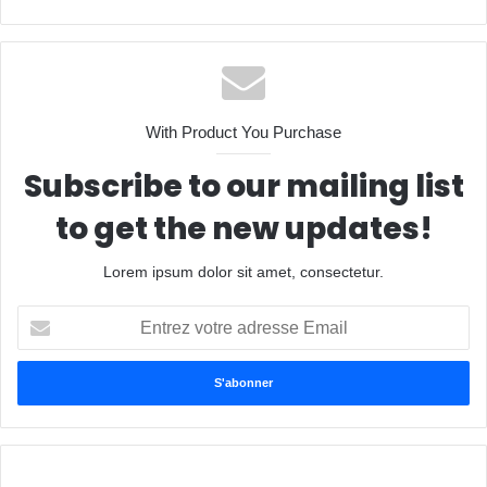
bsit
e
With Product You Purchase
Subscribe to our mailing list
to get the new updates!
Lorem ipsum dolor sit amet, consectetur.
E
n
t
r
e
z
v
o