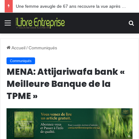
Une femme aveugle de 67 ans recouvre la vue après une greffe inédite
Menu
R
Accueil
/
Communiqués
Communiqués
MENA: Attijariwafa bank «
Meilleure Banque de la
TPME »