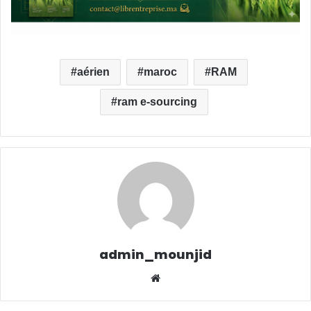
aérien
maroc
RAM
ram e-sourcing
admin_mounjid
We
bsit