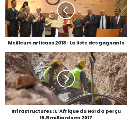
e
a
d
r
e
s
s
Meilleurs artisans 2018 : La liste des gagnants
e
E
m
a
i
l
Infrastructures : L’Afrique du Nord a perçu
15,9 milliards en 2017