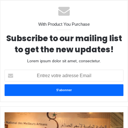
e
With Product You Purchase
Subscribe to our mailing list
to get the new updates!
Lorem ipsum dolor sit amet, consectetur.
E
n
t
r
e
z
v
o
t
r