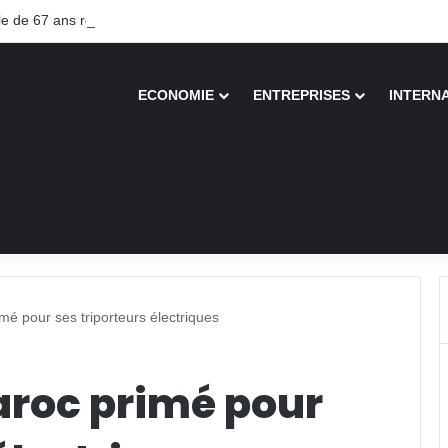
 de 67 ans recouvre la vue après une greffe inédite
ECONOMIE
ENTREPRISES
INTERN
mé pour ses triporteurs électriques
Maroc primé pour