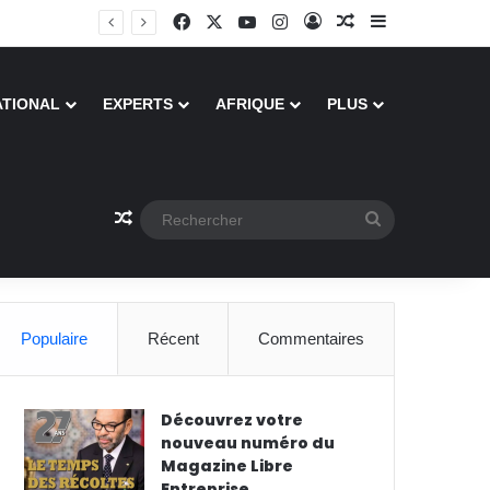
Facebook
X
YouTube
Instagram
Connexion
Article Aléatoire
Sidebar (barr
ATIONAL
EXPERTS
AFRIQUE
PLUS
Article Aléatoire
Rechercher
Populaire
Récent
Commentaires
Découvrez votre
nouveau numéro du
Magazine Libre
Entreprise