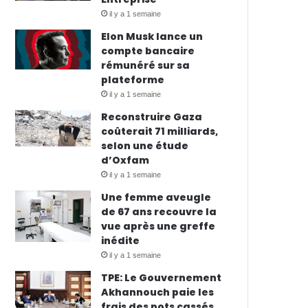
il y a 1 semaine
Elon Musk lance un
compte bancaire
rémunéré sur sa
plateforme
il y a 1 semaine
Reconstruire Gaza
coûterait 71 milliards,
selon une étude
d’Oxfam
il y a 1 semaine
Une femme aveugle
de 67 ans recouvre la
vue après une greffe
inédite
il y a 1 semaine
TPE: Le Gouvernement
Akhannouch paie les
frais des pots cassés