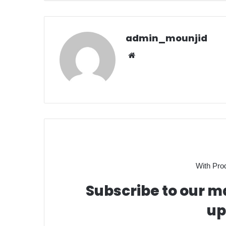
admin_mounjid
We
bsit
e
With Pro
Subscribe to our ma
up