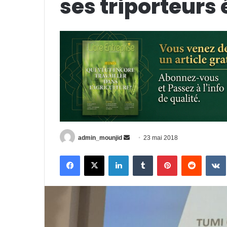
ses triporteurs 
admin_mounjid
E
23 mai 2018
n
Facebook
X
Linkedin
Tumblr
Pinterest
Reddit
VK
v
o
y
e
r
u