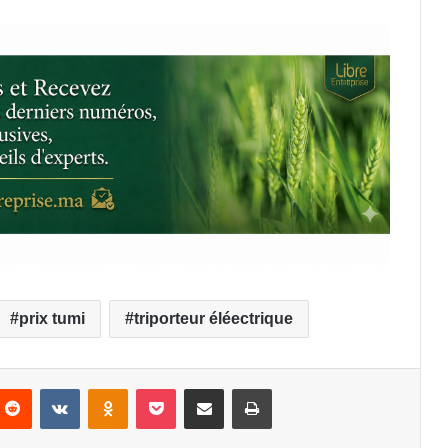
prix tumi
triporteur éléectrique
Reddit
VKontakte
Odnoklassniki
Pocket
Partager par email
Imprimer