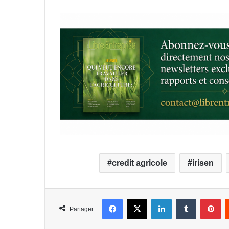
credit agricole
irisen
Facebook
X
Linkedin
Tumblr
Pinterest
Partager