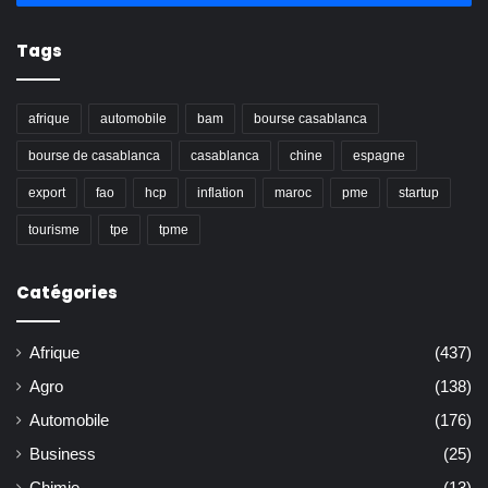
Tags
afrique
automobile
bam
bourse casablanca
bourse de casablanca
casablanca
chine
espagne
export
fao
hcp
inflation
maroc
pme
startup
tourisme
tpe
tpme
Catégories
Afrique
(437)
Agro
(138)
Automobile
(176)
Business
(25)