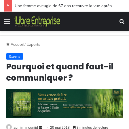
Une femme aveugle de 67 ans recouvre la vue après une greffe inédite
Menu
R
Accueil
/
Experts
Experts
Pourquoi et quand faut-il
communiquer ?
admin_mounjid
E
20 mai 2018
3 minutes de lecture