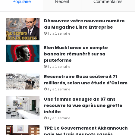
Populaire
Récent
Commentaires
Découvrez votre nouveau numéro
du Magazine Libre Entreprise
il y a 1 semaine
Elon Musk lance un compte
bancaire rémunéré sur sa
plateforme
il y a 1 semaine
Reconstruire Gaza coûterait 71
milliards, selon une étude d’Oxfam
il y a 1 semaine
Une femme aveugle de 67 ans
recouvre la vue après une greffe
inédite
il y a 1 semaine
TPE: Le Gouvernement Akhannouch
paie les frais des pots cassés