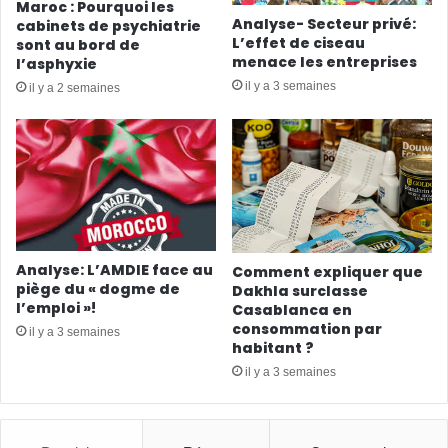
Maroc : Pourquoi les
Analyse- Secteur privé:
cabinets de psychiatrie
L’effet de ciseau
sont au bord de
menace les entreprises
l’asphyxie
il y a 3 semaines
il y a 2 semaines
Analyse: L’AMDIE face au
Comment expliquer que
piège du « dogme de
Dakhla surclasse
l’emploi »!
Casablanca en
consommation par
il y a 3 semaines
habitant ?
il y a 3 semaines