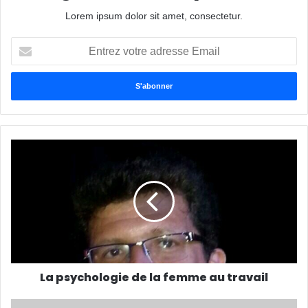
Lorem ipsum dolor sit amet, consectetur.
E
n
t
r
e
z
v
o
t
r
e
a
d
r
e
s
s
La psychologie de la femme au travail
e
E