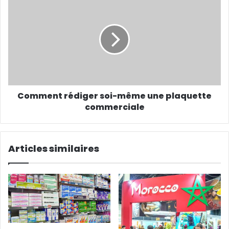
m
a
i
l
Comment rédiger soi-même une plaquette
commerciale
Articles similaires