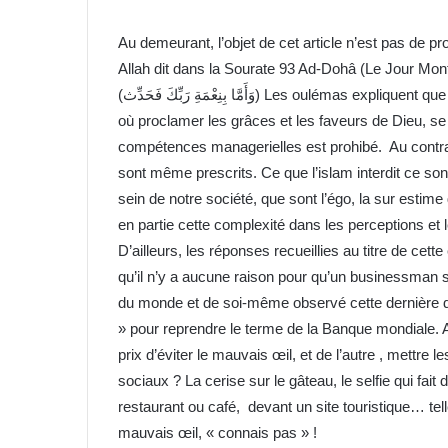
Au demeurant, l’objet de cet article n’est pas de pr
Allah dit dans la Sourate 93 Ad-Dohâ (Le Jour Monta
(وَأَمَّا بِنِعْمَةِ رَبِّكَ فَحَدِّث) Les oulémas expliquent que le coran ne prône jamais de suivre un mode de vie discret
où proclamer les grâces et les faveurs de Dieu, se 
compétences managerielles est prohibé. Au contraire
sont même prescrits. Ce que l’islam interdit ce so
sein de notre société, que sont l’égo, la sur estime
en partie cette complexité dans les perceptions et
D’ailleurs, les réponses recueillies au titre de cett
qu’il n’y a aucune raison pour qu’un businessman
du monde et de soi-même observé cette dernière dé
» pour reprendre le terme de la Banque mondiale. A
prix d’éviter le mauvais œil, et de l’autre , mettr
sociaux ? La cerise sur le gâteau, le selfie qui fai
restaurant ou café, devant un site touristique… tel
mauvais œil, « connais pas » !