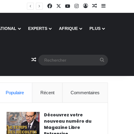
Facebook
X
YouTube
Instagram
Connexion
Article Aléatoire
Sidebar (barr
ATIONAL
EXPERTS
AFRIQUE
PLUS
Article Aléatoire
Rechercher
Populaire
Récent
Commentaires
Découvrez votre
nouveau numéro du
Magazine Libre
Entreprise