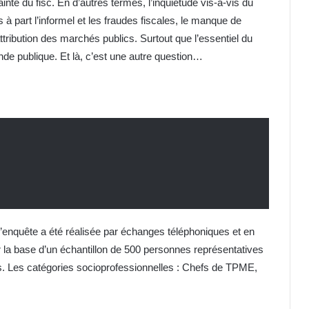
nte du fisc. En d’autres termes, l’inquiétude vis-à-vis du
 à part l’informel et les fraudes fiscales, le manque de
ribution des marchés publics. Surtout que l’essentiel du
de publique. Et là, c’est une autre question…
, l’enquête a été réalisée par échanges téléphoniques et en
ur la base d’un échantillon de 500 personnes représentatives
s. Les catégories socioprofessionnelles : Chefs de TPME,