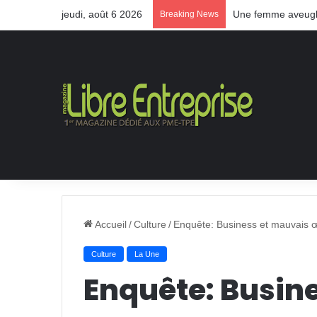
jeudi, août 6 2026
Une femme aveugle
Breaking News
Accueil
/
Culture
/
Enquête: Business et mauvais œ
Culture
La Une
Enquête: Busin