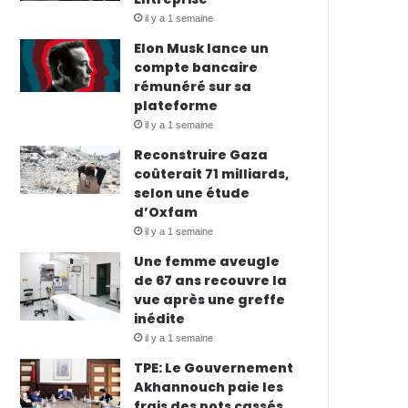
il y a 1 semaine
Elon Musk lance un
compte bancaire
rémunéré sur sa
plateforme
il y a 1 semaine
Reconstruire Gaza
coûterait 71 milliards,
selon une étude
d’Oxfam
il y a 1 semaine
Une femme aveugle
de 67 ans recouvre la
vue après une greffe
inédite
il y a 1 semaine
TPE: Le Gouvernement
Akhannouch paie les
frais des pots cassés