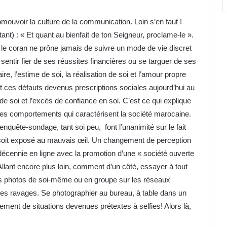
omouvoir la culture de la communication. Loin s’en faut !
nt) : « Et quant au bienfait de ton Seigneur, proclame-le ».
sentir fier de ses réussites financières ou se targuer de ses
, l’estime de soi, la réalisation de soi et l’amour propre
nt ces défauts devenus prescriptions sociales aujourd’hui au
 de soi et l’excès de confiance en soi. C’est ce qui explique
 les comportements qui caractérisent la société marocaine.
e enquête-sondage, tant soi peu, font l’unanimité sur le fait
 soit exposé au mauvais œil. Un changement de perception
cennie en ligne avec la promotion d’une « société ouverte
llant encore plus loin, comment d’un côté, essayer à tout
e les photos de soi-même ou en groupe sur les réseaux
t des ravages. Se photographier au bureau, à table dans un
lement de situations devenues prétextes à selfies! Alors là,