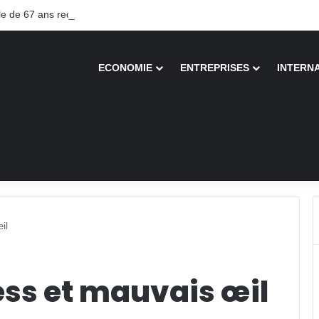
 de 67 ans recouvre la vue après une greffe inédite
ECONOMIE
ENTREPRISES
INTERN
il
ess et mauvais œil