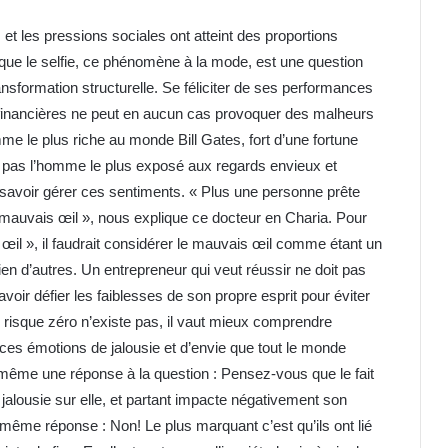
et les pressions sociales ont atteint des proportions
ue le selfie, ce phénomène à la mode, est une question
ansformation structurelle. Se féliciter de ses performances
financières ne peut en aucun cas provoquer des malheurs
me le plus riche au monde Bill Gates, fort d’une fortune
-il pas l’homme le plus exposé aux regards envieux et
e savoir gérer ces sentiments. « Plus une personne prête
 mauvais œil », nous explique ce docteur en Charia. Pour
œil », il faudrait considérer le mauvais œil comme étant un
n d’autres. Un entrepreneur qui veut réussir ne doit pas
voir défier les faiblesses de son propre esprit pour éviter
le risque zéro n’existe pas, il vaut mieux comprendre
s émotions de jalousie et d’envie que tout le monde
même une réponse à la question : Pensez-vous que le fait
 jalousie sur elle, et partant impacte négativement son
même réponse : Non! Le plus marquant c’est qu’ils ont lié