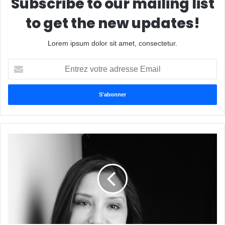
Subscribe to our mailing list
to get the new updates!
Lorem ipsum dolor sit amet, consectetur.
E
n
t
r
e
z
v
o
t
r
e
a
d
r
e
s