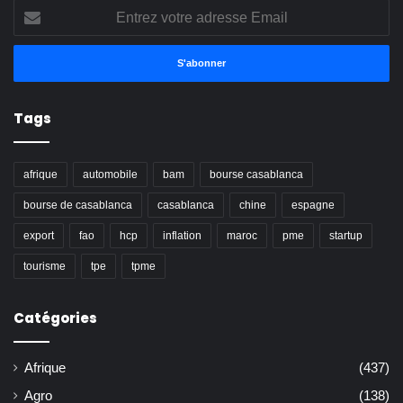
Entrez
votre
adresse
Email
Tags
afrique
automobile
bam
bourse casablanca
bourse de casablanca
casablanca
chine
espagne
export
fao
hcp
inflation
maroc
pme
startup
tourisme
tpe
tpme
Catégories
Afrique
(437)
Agro
(138)