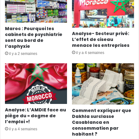
Maroc : Pourquoi les
Analyse- Secteur privé:
cabinets de psychiatrie
L’effet de ciseau
sont au bord de
menace les entreprises
l’asphyxie
il y a 4 semaines
il y a 2 semaines
Analyse: L’AMDIE face au
Comment expliquer que
piège du « dogme de
Dakhla surclasse
l’emploi »!
Casablanca en
consommation par
il y a 4 semaines
habitant ?