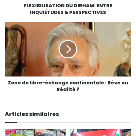
s
FLEXIBILISATION DU DIRHAM: ENTRE
e
INQUIÉTUDES & PERSPECTIVES
E
m
a
i
l
Zone de libre-échange continentale : Rêve ou
Réalité ?
Articles similaires