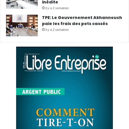
inédite
il y a 2 semaines
TPE: Le Gouvernement Akhannouch
paie les frais des pots cassés
il y a 2 semaines