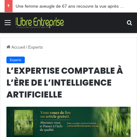
TPE: Le Gouvernement Akhannouch paie les frais des pots cassés
Menu
R
Accueil
/
Experts
Experts
L’EXPERTISE COMPTABLE À
L’ÈRE DE L’INTELLIGENCE
ARTIFICIELLE